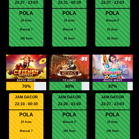
22:27 - 23:03
22:31 - 00:39
22:27 - 23:03
POLA
POLA
POLA
10 Auto
10 Auto
Manual 9
Manual 7
Manual 7
25 Auto
100 Auto
25 Auto
25 Auto
70%
80%
87%
JAM GACOR
JAM GACOR
JAM GACOR
22:10 - 00:30
22:20 - 01:00
22:27 - 23:03
POLA
POLA
POLA
25 Auto
Manual 3
10 Auto
Manual 7
100 Auto
100 Auto