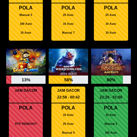
POLA
POLA
POLA
Manual 5
25 Auto
25 Auto
100 Auto
10 Auto
10 Auto
10 Auto
Manual 7
10 Auto
13%
58%
80%
JAM GACOR
JAM GACOR
JAM GACOR
-
22:58 - 00:42
22:20 - 01:00
POLA
POLA
POLA
10 Auto
10 Auto
RTP RENDAH!!!
25 Auto
Manual 5
Manual 9
100 Auto