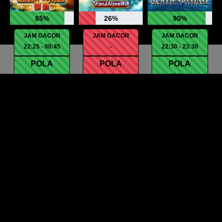
85%
26%
90%
JAM GACOR
JAM GACOR
JAM GACOR
22:25 - 00:45
-
22:30 - 23:30
POLA
POLA
POLA
10 Auto
10 Auto
Manual 7
RTP RENDAH!!!
100 Auto
100 Auto
10 Auto
11%
65%
39%
JAM GACOR
JAM GACOR
JAM GACOR
-
22:05 - 01:45
22:39 - 23:51