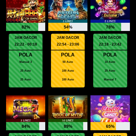
82%
54%
78%
JAM GACOR
JAM GACOR
JAM GACOR
22:22 - 00:18
22:54 - 23:06
22:18 - 23:42
POLA
POLA
POLA
Manual 3
50 Auto
10 Auto
25 Auto
100 Auto
25 Auto
25 Auto
100 Auto
Manual 7
84%
89%
65%