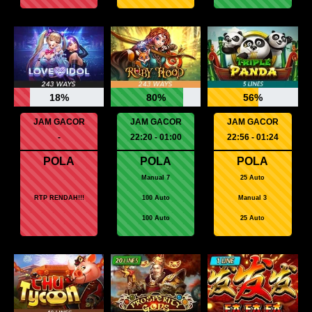
18%
80%
56%
JAM GACOR
JAM GACOR
JAM GACOR
-
22:20 - 01:00
22:56 - 01:24
POLA
POLA
POLA
Manual 7
25 Auto
RTP RENDAH!!!
100 Auto
Manual 3
100 Auto
25 Auto