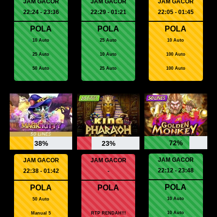
JAM GACOR
JAM GACOR
JAM GACOR
22:24 - 23:36
22:29 - 01:21
22:05 - 01:45
POLA
POLA
POLA
10 Auto
25 Auto
10 Auto
25 Auto
10 Auto
100 Auto
50 Auto
25 Auto
100 Auto
72%
38%
23%
JAM GACOR
JAM GACOR
JAM GACOR
22:12 - 23:48
22:38 - 01:42
-
POLA
POLA
POLA
10 Auto
50 Auto
10 Auto
Manual 5
RTP RENDAH!!!