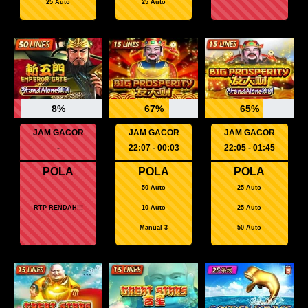
25 Auto
25 Auto
8%
67%
65%
JAM GACOR
JAM GACOR
JAM GACOR
-
22:07 - 00:03
22:05 - 01:45
POLA
POLA
POLA
50 Auto
25 Auto
RTP RENDAH!!!
10 Auto
25 Auto
Manual 3
50 Auto