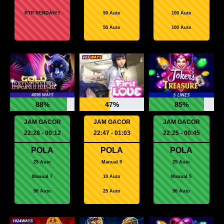
RTP RENDAH!!!
50 Auto
100 Auto
50 Auto
100 Auto
47%
88%
85%
JAM GACOR
JAM GACOR
JAM GACOR
22:47 - 01:03
22:28 - 00:12
22:25 - 00:45
POLA
POLA
POLA
Manual 9
25 Auto
25 Auto
10 Auto
Manual 7
Manual 5
25 Auto
50 Auto
50 Auto