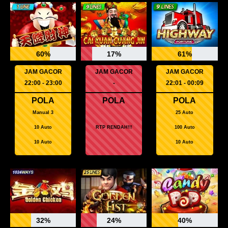
60%
17%
61%
JAM GACOR
JAM GACOR
JAM GACOR
22:00 - 23:00
-
22:01 - 00:09
POLA
POLA
POLA
Manual 3
25 Auto
10 Auto
RTP RENDAH!!!
100 Auto
10 Auto
10 Auto
32%
24%
40%