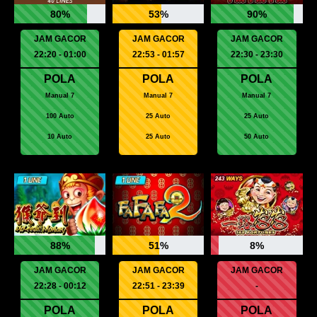
80%
53%
90%
JAM GACOR
JAM GACOR
JAM GACOR
22:20 - 01:00
22:53 - 01:57
22:30 - 23:30
POLA
POLA
POLA
Manual 7
Manual 7
Manual 7
100 Auto
25 Auto
25 Auto
10 Auto
25 Auto
50 Auto
88%
51%
8%
JAM GACOR
JAM GACOR
JAM GACOR
22:28 - 00:12
22:51 - 23:39
-
POLA
POLA
POLA