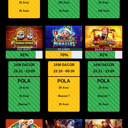
25 Auto
100 Auto
50 Auto
25 Auto
10 Auto
100 Auto
81%
70%
81%
JAM GACOR
JAM GACOR
JAM GACOR
22:21 - 23:09
22:10 - 00:30
22:21 - 23:09
POLA
POLA
POLA
10 Auto
50 Auto
25 Auto
10 Auto
Manual 7
Manual 7
Manual 7
25 Auto
25 Auto